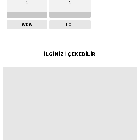
1
1
WOW
LOL
İLGINIZI ÇEKEBILIR