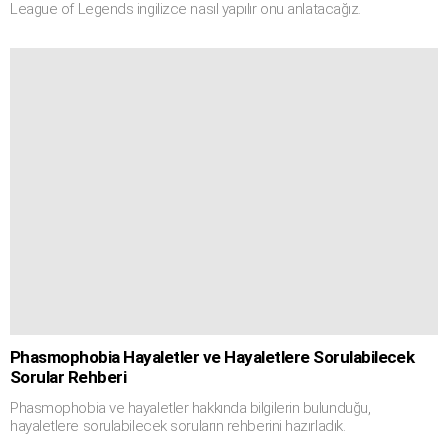
League of Legends ingilizce nasıl yapılır onu anlatacağız.
Phasmophobia Hayaletler ve Hayaletlere Sorulabilecek
Sorular Rehberi
Phasmophobia ve hayaletler hakkında bilgilerin bulunduğu,
hayaletlere sorulabilecek soruların rehberini hazırladık.