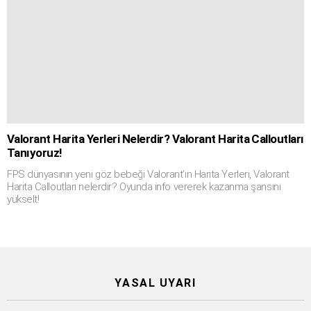
Valorant Harita Yerleri Nelerdir? Valorant Harita Calloutları
Tanıyoruz!
FPS dünyasının yeni göz bebeği Valorant’ın Harita Yerleri, Valorant
Harita Calloutları nelerdir? Oyunda info vererek kazanma şansını
yükselt!
YASAL UYARI