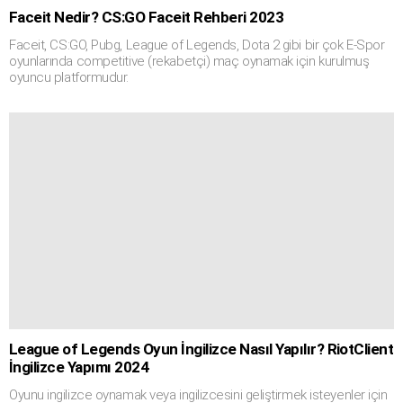
Faceit Nedir? CS:GO Faceit Rehberi 2023
Faceit, CS:GO, Pubg, League of Legends, Dota 2 gibi bir çok E-Spor
oyunlarında competitive (rekabetçi) maç oynamak için kurulmuş
oyuncu platformudur.
League of Legends Oyun İngilizce Nasıl Yapılır? RiotClient
İngilizce Yapımı 2024
Oyunu ingilizce oynamak veya ingilizcesini geliştirmek isteyenler için