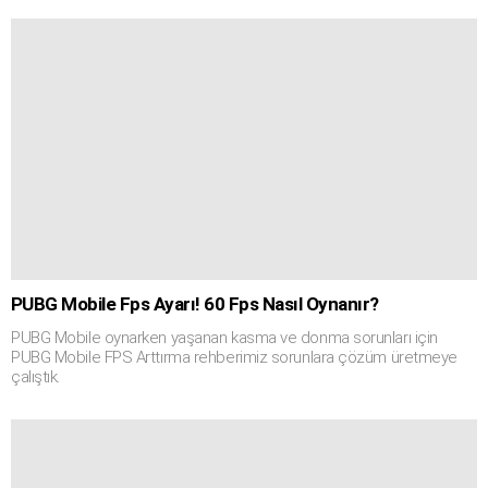
PUBG Mobile Fps Ayarı! 60 Fps Nasıl Oynanır?
PUBG Mobile oynarken yaşanan kasma ve donma sorunları için
PUBG Mobile FPS Arttırma rehberimiz sorunlara çözüm üretmeye
çalıştık.