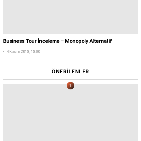
Business Tour İnceleme – Monopoly Alternatif
4 Kasım 2018, 18:00
ÖNERILENLER