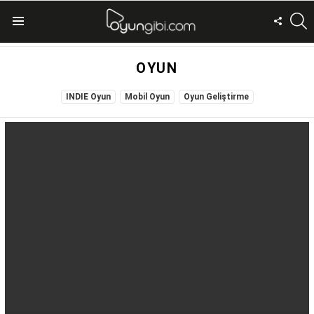
A
FOLLO
Menu
US
OYUN
SUBTERMS
INDIE Oyun
Mobil Oyun
Oyun Geliştirme
LATEST
STORIES