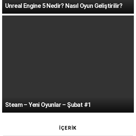
Unreal Engine 5 Nedir? Nasıl Oyun Geliştirilir?
Steam – Yeni Oyunlar – Şubat #1
İÇERİK