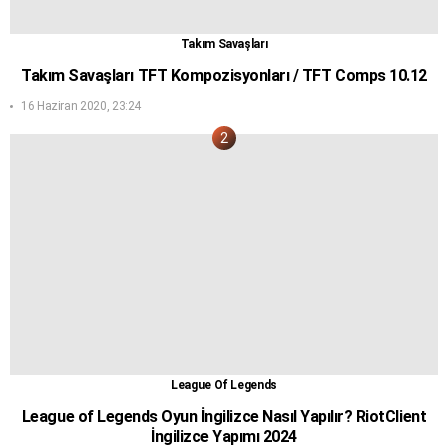
Takım Savaşları
Takım Savaşları TFT Kompozisyonları / TFT Comps 10.12
16 Haziran 2020, 23:24
League Of Legends
League of Legends Oyun İngilizce Nasıl Yapılır? RiotClient
İngilizce Yapımı 2024