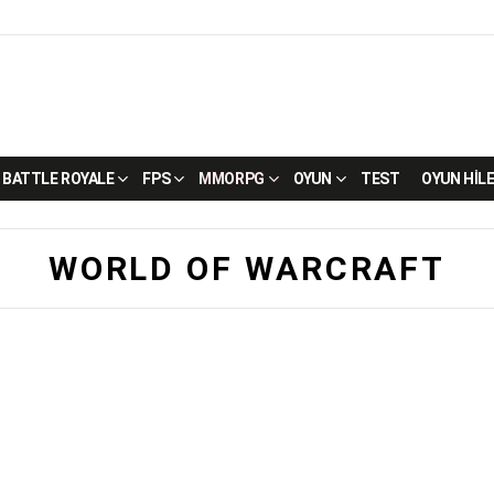
BATTLE ROYALE
FPS
MMORPG
OYUN
TEST
OYUN HILE
WORLD OF WARCRAFT