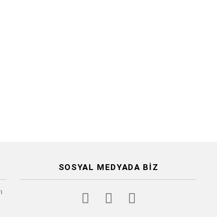
SOSYAL MEDYADA BIZ
facebook
twitter
instagram
ı