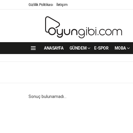
Gizlilik Politikası
İletişim
ANASAYFA
GÜNDEM
E-SPOR
MOBA
Menu
Sonuç bulunamadı...