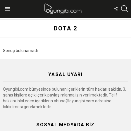
A
FOLLO
Menu
US
DOTA 2
Sonuç bulunamadı...
YASAL UYARI
Oyungibi.com bünyesinde bulunan içeriklerin tüm hakları saklıdır. 3.
şahıs kişilere açık içerik paylaşımlarına izin verilmektedir. Telif
hakkını ihlal eden içeriklerin
abuse@oyungibi.com
adresine
bildirilmesi gerekmektedir.
SOSYAL MEDYADA BIZ