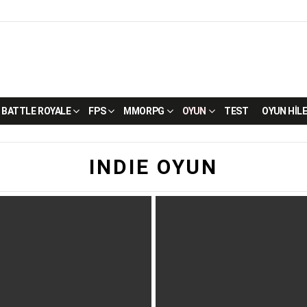
BATTLE ROYALE
FPS
MMORPG
OYUN
TEST
OYUN HILE
INDIE OYUN