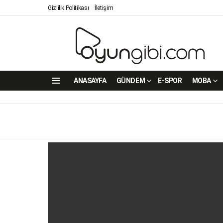
Gizlilik Politikası
İletişim
ANASAYFA
GÜNDEM
E-SPOR
MOBA
Menu
LATEST
STORIES