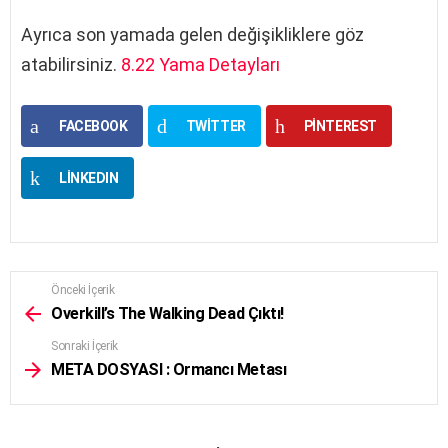
Ayrıca son yamada gelen değişikliklere göz
atabilirsiniz.
8.22 Yama Detayları
FACEBOOK
TWITTER
PINTEREST
LINKEDIN
Önceki İçerik
See
more
Overkill’s The Walking Dead Çıktı!
Sonraki İçerik
META DOSYASI : Ormancı Metası