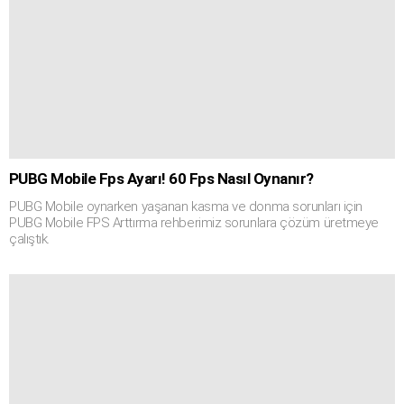
PUBG Mobile Fps Ayarı! 60 Fps Nasıl Oynanır?
PUBG Mobile oynarken yaşanan kasma ve donma sorunları için
PUBG Mobile FPS Arttırma rehberimiz sorunlara çözüm üretmeye
çalıştık.