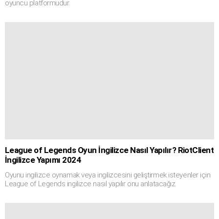
oyuncu platformudur.
League of Legends Oyun İngilizce Nasıl Yapılır? RiotClient
İngilizce Yapımı 2024
Oyunu ingilizce oynamak veya ingilizcesini geliştirmek isteyenler için
League of Legends ingilizce nasıl yapılır onu anlatacağız.