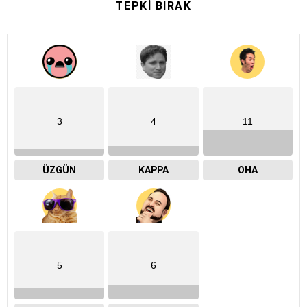
TEPKI BIRAK
3
4
11
ÜZGÜN
KAPPA
OHA
5
6