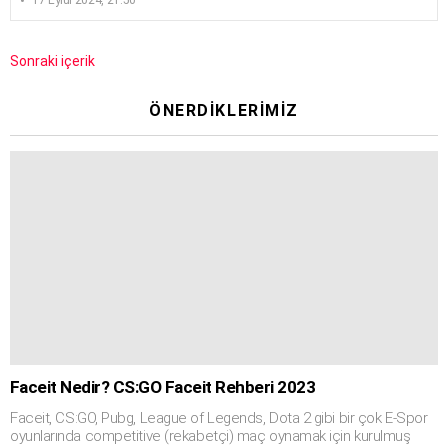
Sonraki içerik
ÖNERDIKLERIMIZ
Faceit Nedir? CS:GO Faceit Rehberi 2023
Faceit, CS:GO, Pubg, League of Legends, Dota 2 gibi bir çok E-Spor
oyunlarında competitive (rekabetçi) maç oynamak için kurulmuş