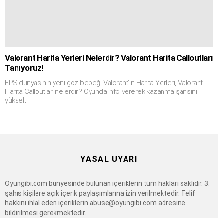
Valorant Harita Yerleri Nelerdir? Valorant Harita Calloutları
Tanıyoruz!
FPS dünyasının yeni göz bebeği Valorant’ın Harita Yerleri, Valorant
Harita Calloutları nelerdir? Oyunda info vererek kazanma şansını
yükselt!
YASAL UYARI
Oyungibi.com bünyesinde bulunan içeriklerin tüm hakları saklıdır. 3.
şahıs kişilere açık içerik paylaşımlarına izin verilmektedir. Telif
hakkını ihlal eden içeriklerin
abuse@oyungibi.com
adresine
bildirilmesi gerekmektedir.