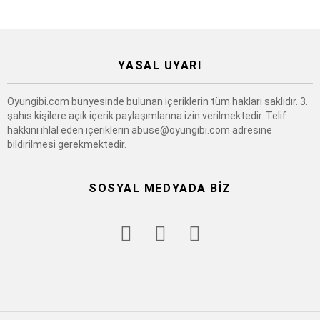
YASAL UYARI
Oyungibi.com bünyesinde bulunan içeriklerin tüm hakları saklıdır. 3.
şahıs kişilere açık içerik paylaşımlarına izin verilmektedir. Telif
hakkını ihlal eden içeriklerin
abuse@oyungibi.com
adresine
bildirilmesi gerekmektedir.
SOSYAL MEDYADA BIZ
facebook
twitter
instagram