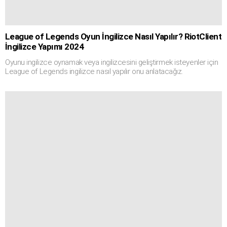
League of Legends Oyun İngilizce Nasıl Yapılır? RiotClient
İngilizce Yapımı 2024
Oyunu ingilizce oynamak veya ingilizcesini geliştirmek isteyenler için
League of Legends ingilizce nasıl yapılır onu anlatacağız.