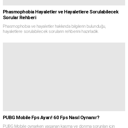
Phasmophobia Hayaletler ve Hayaletlere Sorulabilecek
Sorular Rehberi
Phasmophobia ve hayaletler hakkında bilgilerin bulunduğu,
hayaletlere sorulabilecek soruların rehberini hazırladık.
PUBG Mobile Fps Ayarı! 60 Fps Nasıl Oynanır?
PUBG Mobile oynarken yaşanan kasma ve donma sorunları için