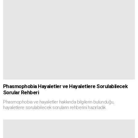
Phasmophobia Hayaletler ve Hayaletlere Sorulabilecek
Sorular Rehberi
Phasmophobia ve hayaletler hakkında bilgilerin bulunduğu,
hayaletlere sorulabilecek soruların rehberini hazırladık.