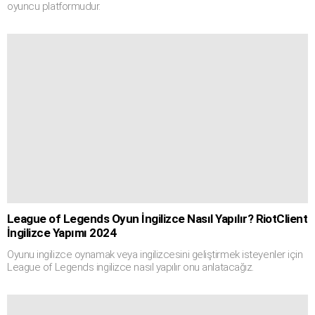
oyuncu platformudur.
League of Legends Oyun İngilizce Nasıl Yapılır? RiotClient
İngilizce Yapımı 2024
Oyunu ingilizce oynamak veya ingilizcesini geliştirmek isteyenler için
League of Legends ingilizce nasıl yapılır onu anlatacağız.