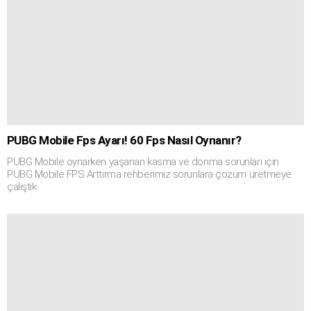
PUBG Mobile Fps Ayarı! 60 Fps Nasıl Oynanır?
PUBG Mobile oynarken yaşanan kasma ve donma sorunları için
PUBG Mobile FPS Arttırma rehberimiz sorunlara çözüm üretmeye
çalıştık.