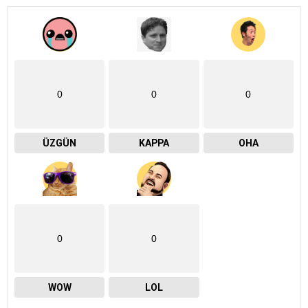
0
0
0
ÜZGÜN
KAPPA
OHA
0
0
WOW
LOL