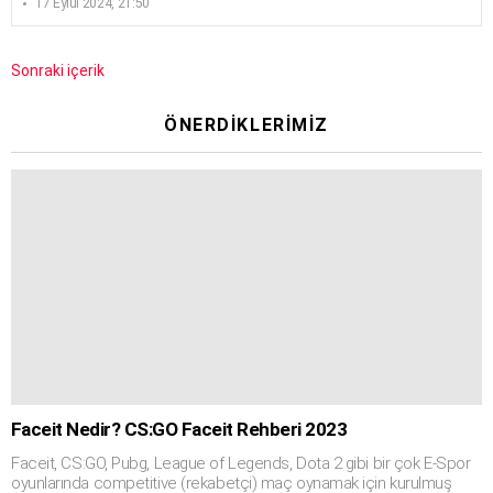
17 Eylül 2024, 21:50
Sonraki içerik
ÖNERDIKLERIMIZ
Faceit Nedir? CS:GO Faceit Rehberi 2023
Faceit, CS:GO, Pubg, League of Legends, Dota 2 gibi bir çok E-Spor
oyunlarında competitive (rekabetçi) maç oynamak için kurulmuş